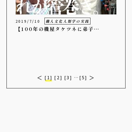
2019/7/10
職人文化人類学の実践
【100年の機屋タケツネに弟子…
[1]
[2]
[3]
…
[5]