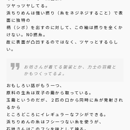
ツヤっツヤしてる。
浜ちりめんは強い撚り（糸をネジネジすること）で表
面に独特の
柄（シボ）を出すのに対して、この紬は撚りを全くか
けない。NO撚糸。
故に表面が凸凹するのではなく、ツヤっとするらし
い。
お坊さんが着てる袈裟とか、力士の羽織と
かもつくってるよ。
おもしろい話がもう一つ、
原料の生糸は双子の繭から取っている。
玉繭というのだが、２匹の口から同時に糸が発射され
るから
ところどころにイレギュラーなフシができる。
浜ちりめんの糸はフシ一つない糸を使うが、
石地さんはこのフシを味として操る。