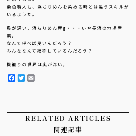
染色職人も、浜ちりめんを染める時とは違うスキルが
いるようだ。
奥が深い、浜ちりめん産g・・・いや長浜の地場産
業。
なんて呼べば良いんだろう？
みんななんて総称しているんだろう？
機織りの世界は奥が深い。
F
T
E
a
w
m
c
i
a
e
t
i
b
t
l
o
e
RELATED ARTICLES
o
r
関連記事
k