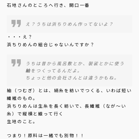
石地さんのところへ行き、開口一番
え？うちは浜ちりめん作ってないよ？
・・・え？
浜ちりめんの組合じゃないんですか？
うちは昔から風呂敷とか、袈裟とかに使う
紬
をつくってるんだよ。
ちょっと他の会社さんとは違うかもね。
紬（つむぎ）とは、絹糸を紡いでつくる、いわば短い
繊維のもの。
浜ちりめんは生糸を長く紡いで、長繊維（なが〜い
糸）で縦横と織って行く
生地のこと。
つまり！原料は一緒でも別物！！