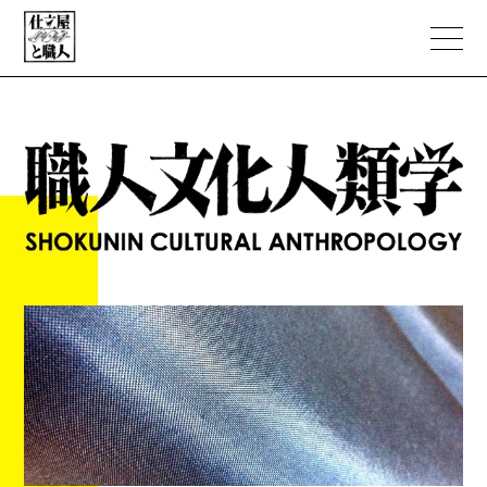
ABOUT
PORTFOLIO
職人文化人類学
NEWS
EC STORE
CONTACT