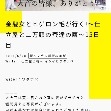
金髪女とヒゲロン毛が行く!〜仕
立屋と二万頭の蚕達の繭〜15日
目
2018/6/28
職人文化人類学の実践
Writer：仕立屋と職人 イシイとワタナベ
witer：ワタナベ
＿＿＿＿＿＿＿＿＿＿＿＿＿＿＿＿＿＿＿＿＿＿＿＿
＿＿＿
※今回は天に召された蚕の姿がチラチラと
垣間見える写真がございます。
虫が苦手な方は気合いを入れてご覧ください。