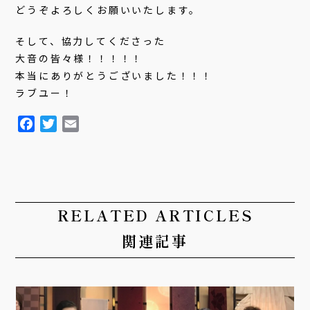
どうぞよろしくお願いいたします。
そして、協力してくださった
大音の皆々様！！！！！
本当にありがとうございました！！！
ラブユー！
F
T
E
a
w
m
c
i
a
e
t
i
b
t
l
o
e
RELATED ARTICLES
o
r
関連記事
k