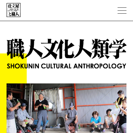
ABOUT
PORTFOLIO
職人文化人類学
NEWS
EC STORE
CONTACT