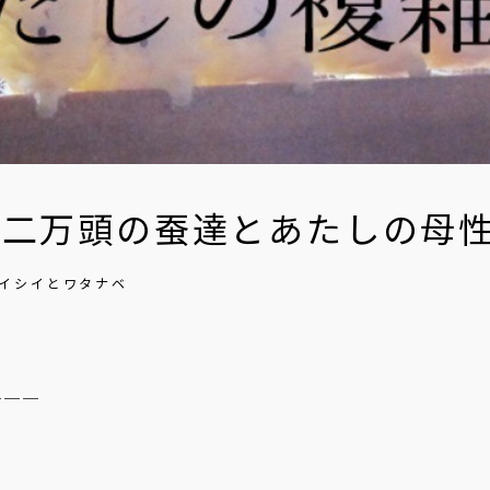
二万頭の蚕達とあたしの母性
人 イシイとワタナベ
＿＿＿
。