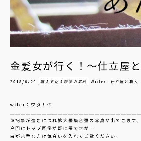
金髪女が行く！〜仕立屋と
2018/6/20
職人文化人類学の実践
Writer：仕立屋と職
witer：ワタナベ
＿＿＿＿＿＿＿＿＿＿＿＿＿＿＿＿＿＿＿＿＿＿＿＿
※記事が進むにつれ拡大蚕集合蚕の写真が出てきます
今回はトップ画像が既に蚕ですが…
虫が苦手な方は気合いを入れてご覧ください。