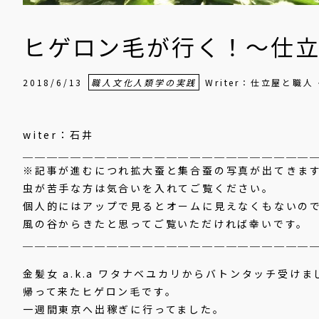
ヒゲロン毛が行く！〜仕立
2018/6/13
職人文化人類学の実践
Writer：仕立屋と職
witer：石井
＿＿＿＿＿＿＿＿＿＿＿＿＿＿＿＿＿＿＿＿＿＿＿＿
※記事が進むにつれ拡大蚕と集合蚕の写真が出てきま
虫が苦手な方は気合いを入れてご覧ください。
個人的にはアップで見るとオームに見えなくもないの
風の谷からきたと思ってご覧いただければ幸いです。
＿＿＿＿＿＿＿＿＿＿＿＿＿＿＿＿＿＿＿＿＿＿＿＿
金髪女 a.k.a ワタナベユカリからバトンタッチ受けま
帰って来たヒゲロン毛です。
一週間東京へ出稼ぎに行ってました。