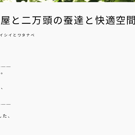
屋と二万頭の蚕達と快適空間
人 イシイとワタナベ
＿＿＿
す。
で、
＿＿＿
した、