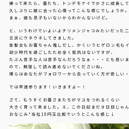
帰って来たら、蚕たち、トンデモナイでかさに成長し
久しぶりに娘に会った心境ってこんな感じでしょうか
まぁ、娘も息子もいないからわかんないけど。
と、いうわけでいよいよチリメンジャコみたいだった
立派にウネウネしてきました。
金髪女もお蚕ちゃん推しだし、かくいうヒゲロン毛も
幼少時代を過ごしたため全く抵抗はないですが、
たぶん苦手な人は苦手なんだろうなぁ・・・とも思い
ので、無理して読み進めないでくださいね。
僕らはあなたがフォロワーから去っていく方が悲しい
では早速参ります！いきますよー！
さて、もうすぐお蚕さまたちがマユをつれるくらい
大きく育って来ました。え、この日記まだ９日目じゃ
おなじみ*当社10円玉比較でいうとこんな感じ↓