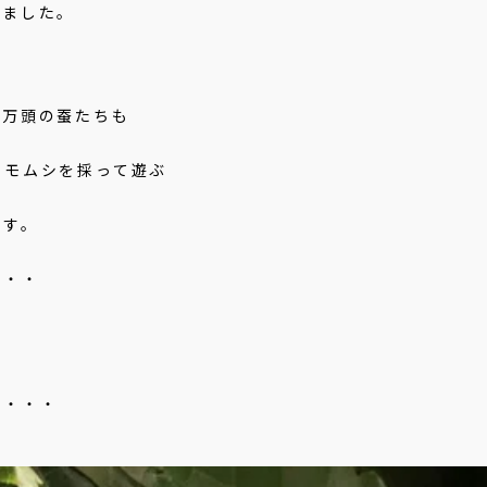
てました。
。
二万頭の蚕たちも
イモムシを採って遊ぶ
ます。
・・・
ん・・・