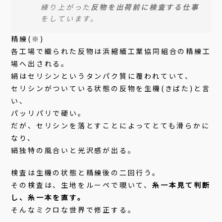
練り上がった
反物を出荷前に検査する仕事
をしています。
精練(※)
各工場で織られた反物は浜縮緬工業協同組合の精練工
場へ出される。
絹はセリシンというタンパク質に覆われていて、
セリシンがついている状態の反物を生機(きばた)と言
い、
パッリパリで硬い。
だが、セリシンを落とすことによってとても滑らかに
なり、
絹独特の風合いと光沢感が出る。
検査は生機の状態と精練後の二回行う。
その検査は、生地をルーペで覗いて、
糸一本見て判断
し、糸一本を直す。
そんなミクロな世界で修正する。