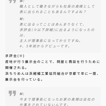
W:
職人として働きながらも社長の奥様として
表に出られることもあるんですよね？
M:
表に出るってことはあんまりなくて、
求評会(※以下詳細)に出るようになったの
は、
主人が理事長になってからですね。
4、5年前からデビューです。
求評会(※)
産地が行う展示会のことで、問屋と商談を行うために
開催される。
浜ちりめんは浜縮緬工業協同組合が京都で年に一度、
展示会を行っている。
M:
今まで理事長になったお家の奥様は会社の
仕事をされていないんです。