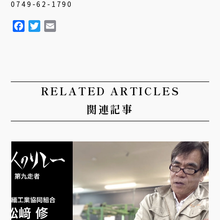
0749-62-1790
F
T
E
a
w
m
c
i
a
e
t
i
b
t
l
o
e
RELATED ARTICLES
o
r
関連記事
k