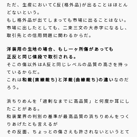
ただ、生産においてC反(格外品)が出ることはほとん
どないという。
もし格外品が出てしまっても市場に出ることはない。
市場に出したとしても、二束三文の大赤字になるし、
取引先との信用問題に関わるからだ。
洋装用の生地の場合、もし一ヶ所傷があっても
正反と同じ値段で取引される。
そこの傷以外はA反と同じレベルの品質の高さを持っ
ているからだ。
これは
和裁(直線裁ち)と洋裁(曲線裁ち)の違い
なのだ
ろう。
浜ちりめんを「過剰なまでに高品質」と何度か耳にし
たことがある。
和装業界の判別の基準が最高品質の浜ちりめんをつく
りあげたとも言えるが
その反面、ちょっとの傷さえも許されないというとて