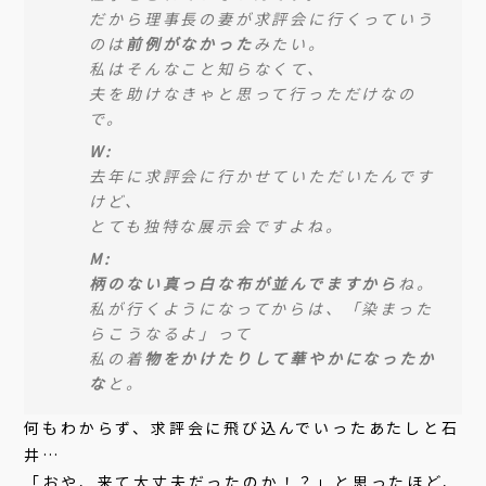
だから理事長の妻が求評会に行くっていう
のは
前例がなかった
みたい。
私はそんなこと知らなくて、
夫を助けなきゃと思って行っただけなの
で。
W:
去年に求評会に行かせていただいたんです
けど、
とても独特な展示会ですよね。
M:
柄のない真っ白な布が並んでますから
ね。
私が行くようになってからは、「染まった
らこうなるよ」って
私の着
物をかけたりして華やかになったか
な
と。
何もわからず、求評会に飛び込んでいったあたしと石
井…
「おや、来て大丈夫だったのか！？」と思ったほど、