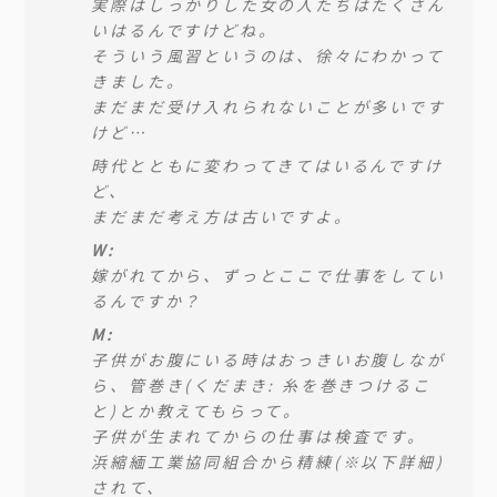
実際はしっかりした女の人たちはたくさん
いはるんですけどね。
そういう風習というのは、徐々にわかって
きました。
まだまだ受け入れられないことが多いです
けど…
時代とともに変わってきてはいるんですけ
ど、
まだまだ考え方は古いですよ。
W:
嫁がれてから、ずっとここで仕事をしてい
るんですか？
M:
子供がお腹にいる時はおっきいお腹しなが
ら、管巻き(くだまき: 糸を巻きつけるこ
と)とか教えてもらって。
子供が生まれてからの仕事は検査です。
浜縮緬工業協同組合から精練(※以下詳細)
されて、