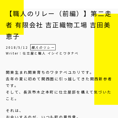
【職人のリレー（前編）】第二走
者 有限会社 吉正織物工場 吉田美
恵子
2018/5/12
職人のリレー
Writer：仕立屋と職人 イシイとワタナベ
関東生まれ関東育ちのワタナベユカリです。
去年の夏に初めて関西圏に引っ越してきた関西新参者
です。
そして、長浜市木之本町に仕立屋邸を構えて気づいた
こと。
それは、
お会いするのが、いつも町の男性衆。