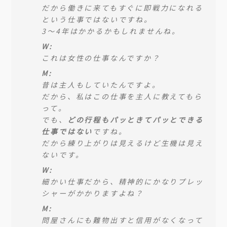
だから働きに来てもすぐに即戦力になれる
という仕事ではないですね。
3〜4年はかかるかもしれませんね。
W:
これは女性の仕事なんですか？
M:
昔は主人もしていたんですよ。
だから、私はこの仕事を主人に教えてもら
って。
でも、
どの行程もパッときてパッとできる
仕事ではない
ですね。
だから練り上がりは見えるけど生機は見え
ないです。
W:
細かい仕事だから、精神的にかなりプレッ
シャーがかかりますよね？
M:
問屋さんにも難物出すと信用がなくなって