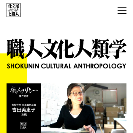
ABOUT
PORTFOLIO
職人文化人類学
NEWS
EC STORE
CONTACT