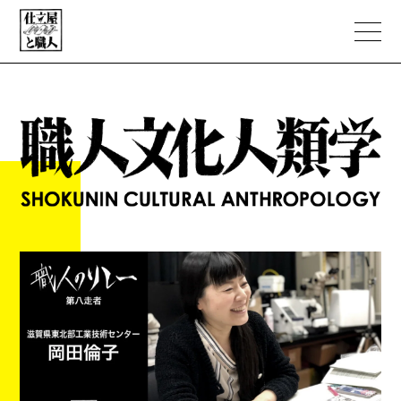
ABOUT
PORTFOLIO
職人文化人類学
NEWS
EC STORE
CONTACT