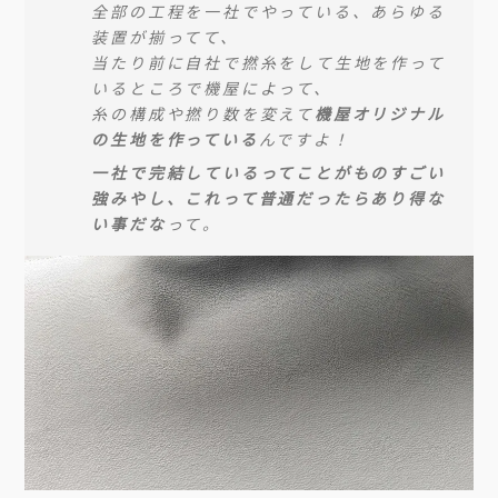
全部の工程を一社でやっている、あらゆる
装置が揃ってて、
当たり前に自社で撚糸をして生地を作って
いるところで機屋によって、
糸の構成や撚り数を変えて
機屋オリジナル
の生地を作っている
んですよ！
一社で完結しているってことがものすごい
強みやし、これって普通だったらあり得な
い事だな
って。