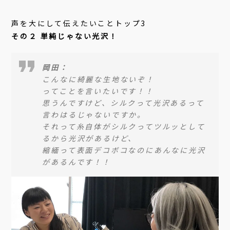
声を大にして伝えたいことトップ3
その２ 単純じゃない光沢！
岡田：
こんなに綺麗な生地ないぞ！
ってことを言いたいです！！
思うんですけど、シルクって光沢あるって
言わはるじゃないですか。
それって糸自体がシルクってツルッとして
るから光沢があるけど、
縮緬って表面デコボコなのにあんなに光沢
があるんです！！