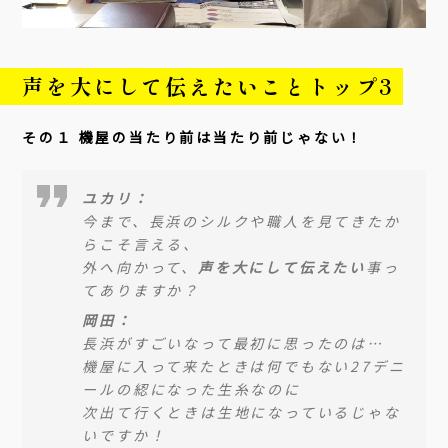
声を大にして伝えたいことトップ3
その１ 機屋の当たり前は当たり前じゃない！
ユカリ：
今まで、長浜のシルクや職人を見てきたか
らこそ言える、
外へ向かって、
声を大にして伝えたい
事っ
てありますか？
岡田：
長浜がすごいなって最初に思ったのは…
機屋に入って来たときは何でもない27デニ
ールの綛になった生糸なのに
次出て行くときは生地になっているじゃな
いですか！