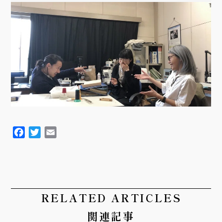
F
T
E
a
w
m
c
i
a
e
t
i
b
t
l
o
e
RELATED ARTICLES
o
r
関連記事
k