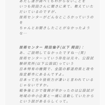
あたし達が調べてもわからないことを
いつも岡田さんに聞きに来て、教えていた
だいているのですが、
技術センターがどんなところかっていうの
を
ちゃんとお聞きしたことがなかったよう
な…
技術センター 岡田倫子(以下 岡田)：
あ、ご説明してなかったですね…(笑)
技術センターっていう存在は元々、公設試
験研究所(以下公設試)っていう
日本特有の機関で、全国の都道府県と政令
指定都市にあるんですよ。
日本って元々技術力が凄いと言われている
じゃないですか。
戦争後とかで復興が早かったのは公設試が
地域の中小企業と一緒に活動していたから
という説があるらしくって。