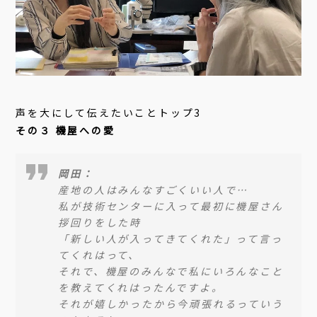
声を大にして伝えたいことトップ3
その３ 機屋への愛
岡田：
産地の人はみんなすごくいい人で…
私が技術センターに入って最初に機屋さん
拶回りをした時
「新しい人が入ってきてくれた」って言っ
てくれはって、
それで、機屋のみんなで私にいろんなこと
を教えてくれはったんですよ。
それが嬉しかったから今頑張れるっていう