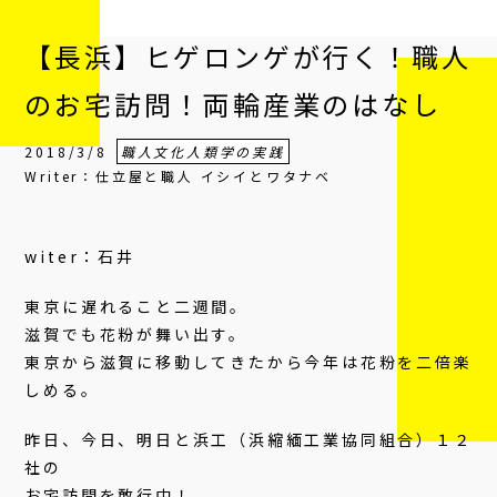
【長浜】ヒゲロンゲが行く！職人
のお宅訪問！両輪産業のはなし
2018/3/8
職人文化人類学の実践
Writer：仕立屋と職人 イシイとワタナベ
witer：石井
東京に遅れること二週間。
滋賀でも花粉が舞い出す。
東京から滋賀に移動してきたから今年は花粉を二倍楽
しめる。
昨日、今日、明日と浜工（浜縮緬工業協同組合）１２
社の
お宅訪問を敢行中！