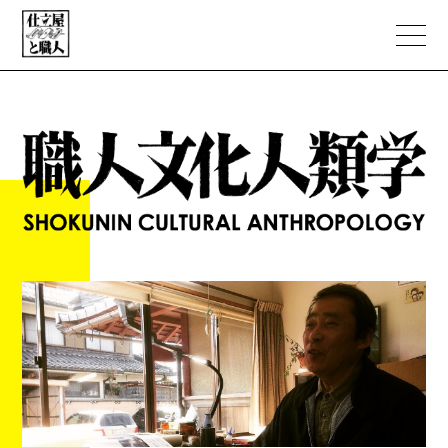
ABOUT
PORTFOLIO
職人文化人類学
NEWS
EC STORE
CONTACT