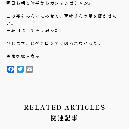
明日も朝６時半からガシャンガシャン。
この姿をみんなにみせて、両輪さんの話を聞かせた
い。
一軒目にしてそう思った。
ひとまず、ヒゲとロンゲは怒られなかった。
画像を拡大表示
F
T
E
a
w
m
c
i
a
e
t
i
b
t
l
o
e
RELATED ARTICLES
o
r
関連記事
k