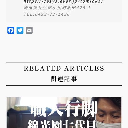
https://casys.ever.jp/tomioka/
埼玉県比企郡小川町飯田425-1
TEL:0493-72-1436
F
T
E
a
w
m
c
i
a
e
t
i
b
t
l
o
e
RELATED ARTICLES
o
r
関連記事
k