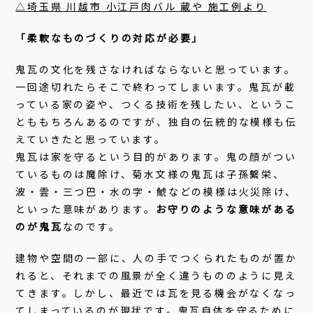
△埼玉県 川越市 小江戸肉バル 蔵や 施工例より
「柔軟なものづくりの対応が必要」
鬼瓦の文化を残さなければならないと思っています。
一回途切れたらそこで終わってしまいます。鬼瓦が載
っている家の姿や、つくる技術を残したい、というこ
とももちろんあるのですが、独自の伝統的な模様も伝
えていきたと思っています。
鬼瓦は家を守るという目的があります。鬼の顔がつい
ているものは魔除け、菊水文様の鬼瓦は子孫繫栄、
波・雲・三つ巴・水の字・鯱などの模様は火災除け、
といった意味があります。
お守りのような意味がある
のが鬼瓦
なのです。
建物や空間の一部に、人の手でつくられたものが置か
れると、それまでの風景が全く違うもののように見え
てきます。しかし、最近では瓦を見る機会がなくなっ
てしまっているのが現状です。鬼瓦自体を守るために