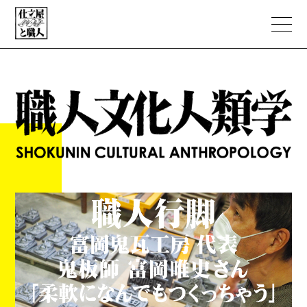
ABOUT
PORTFOLIO
職人文化人類学
NEWS
EC STORE
CONTACT