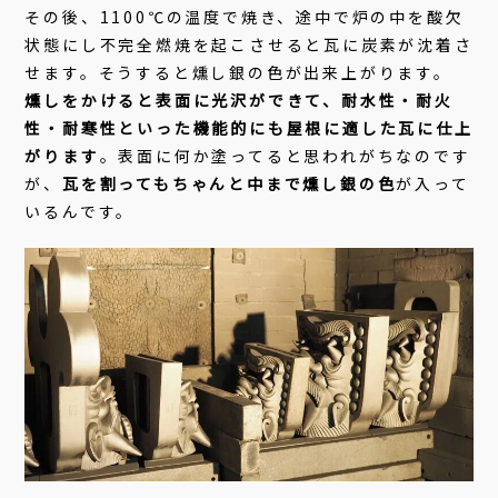
その後、1100℃の温度で焼き、途中で炉の中を酸欠
状態にし不完全燃焼を起こさせると瓦に炭素が沈着さ
せます。そうすると燻し銀の色が出来上がります。
燻しをかけると表面に光沢ができて、耐水性・耐火
性・耐寒性といった機能的にも屋根に適した瓦に仕上
がります
。表面に何か塗ってると思われがちなのです
が、
瓦を割ってもちゃんと中まで燻し銀の色
が入って
いるんです。