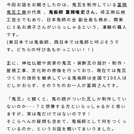
今回お話をお聞きしたのは、鬼瓦を制作している
富岡
鬼瓦工房
の代表 、
鬼板師 富岡唯史さん
。埼玉県伝統
工芸士でもあり、日本鬼師の会 副会長も務め、関東
に３名お弟子さんがいらっしゃるという、凄腕の職人
です。
(東日本では鬼板師、西日本では鬼師と呼ぶそうで
す。どちらの呼び名もかっこいい！！)
主に、神社仏閣や民家の鬼瓦・装飾瓦の設計・制作・
屋根工事、文化財の修復を行っており、現在では鬼瓦
づくりの技術を継承している鬼板師は全国で100人ほ
どしかおらず、そのうちのお一人が富岡さんです。
「鬼瓦」と聞くと、鬼の顔がついた瓦しか制作してい
ないのか･･･？と想像する方といらっしゃるかと思い
ますが、実は鬼だけではないのです！
そこらへんの疑問も含めて、鬼板師として何をつくっ
ているのか、というお話を聞いてまいりました。