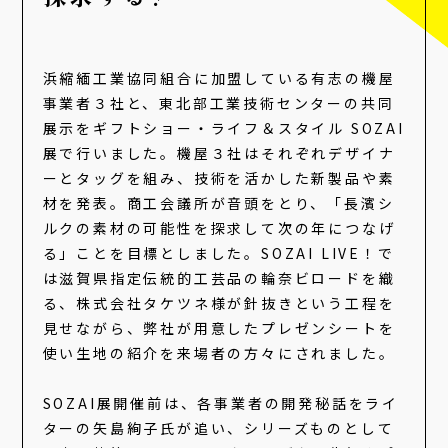
浜縮緬工業協同組合に加盟している有志の機屋
事業者３社と、東北部工業技術センターの共同
展示をギフトショー・ライフ＆スタイル SOZAI
展で行いました。機屋３社はそれぞれデザイナ
ーとタッグを組み、技術を活かした新製品や素
材を発表。商工会議所が音頭をとり、「長濱シ
ルクの素材の可能性を探求して次の年につなげ
る」ことを目標としました。SOZAI LIVE！で
は滋賀県指定伝統的工芸品の輪奈ビロードを織
る、株式会社タケツネ様が針抜きという工程を
見せながら、弊社が用意したプレゼンシートを
使い生地の紹介を来場者の方々にされました。
SOZAI展開催前は、各事業者の開発秘話をライ
ターの矢島絢子氏が追い、シリーズものとして