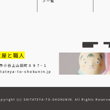
一覧
立屋と職人
市小谷上山田町８９７−１
tateya-to-shokunin.jp
pyright (c) SHITATEYA-TO-SHOKUNIN. All Rights Reserv