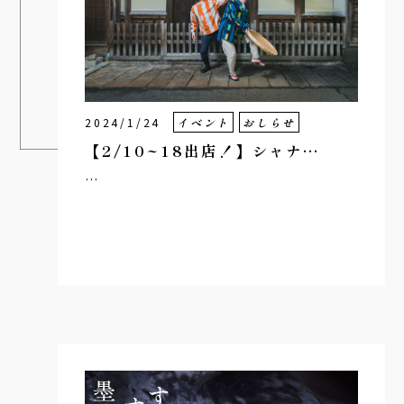
2024/1/24
イベント
おしらせ
【2/10~18出店！】シャナ…
…