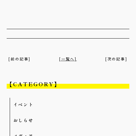
a
w
m
c
i
a
e
t
i
b
t
l
o
e
o
r
k
[前の記事]
[一覧へ]
[次の記事]
【CATEGORY】
イベント
おしらせ