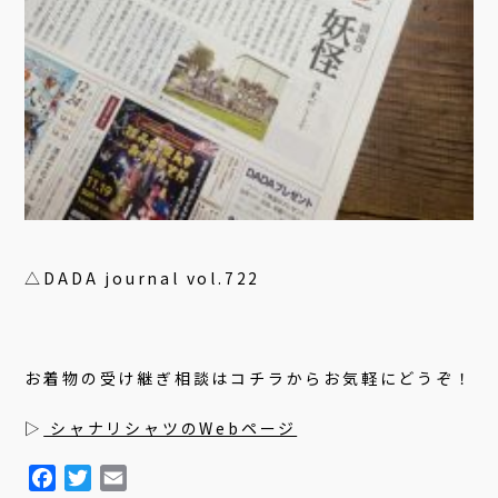
△DADA journal vol.722
お着物の受け継ぎ相談はコチラからお気軽にどうぞ！
▷
シャナリシャツのWebページ
F
T
E